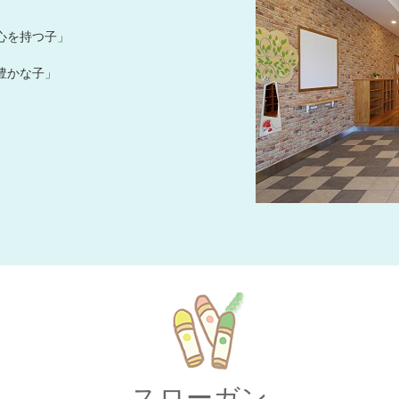
心を持つ子」
豊かな子」
スローガン